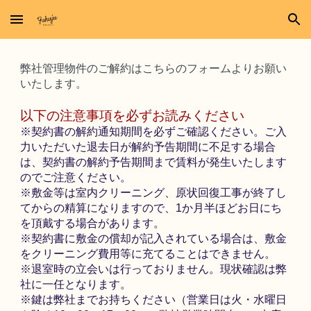
Skip to main content
Skip to navigation
弊社管理物件のご解約はこちらのフォームよりお願い
いたします。
以下の注意事項を必ずお読みください
※契約書の解約通知期間を必ずご確認ください。ご入
力いただいた退去日が解約予告期間に不足する場合
は、契約書の解約予告期間まで賃料が発生いたします
のでご注意ください。
※敷金等は室内クリーニング、原状回復工事が終了し
てからの精算になりますので、1か月半ほどお日にち
を頂戴する場合があります。
※契約書に敷金の償却が記入されている場合は、敷金
をクリーニング費用等に充てることはできません。
※退室時の立会いは行っておりません。現状確認は弊
社に一任となります。
※鍵は弊社までお持ちください（営業日は火・水曜日